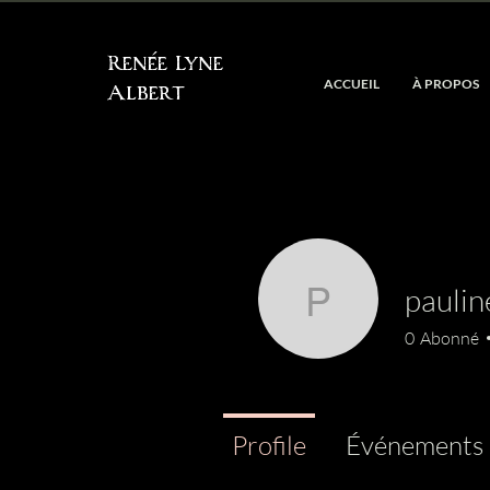
Renée Lyne
ACCUEIL
À PROPOS
Albert
pauli
paulined
0
Abonné
Profile
Événements