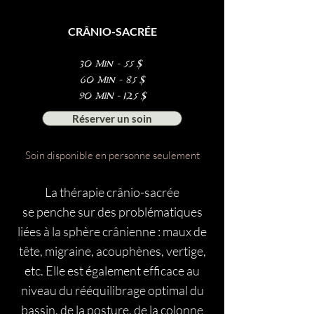
CRÂNIO-SACRÉE
30 Min - 55 $
60 Min - 85 $
90 MIN - 125 $
Réserver un soin
Soin disponible en personne seulement
La thérapie crânio-sacrée
se penche sur des problématiques
liées à la sphère crânienne : maux de
tête, migraine, acouphènes, vertige,
etc.
Elle est égale
ment efficace au
niveau du rééquilibrage optimal du
bassin, de la posture, de la colonne