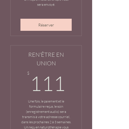
sera envoyé.
Réserver
REN'ÊTRE EN
UNION
111$
$
111
Une fois, le paiement et le
formulaire reçus, le soin
(enregistrement audio) sera
transmis à votre adresse courriel,
dans les prochaines 2 à 3 semaines.
Un reçu en naturothérapie vous