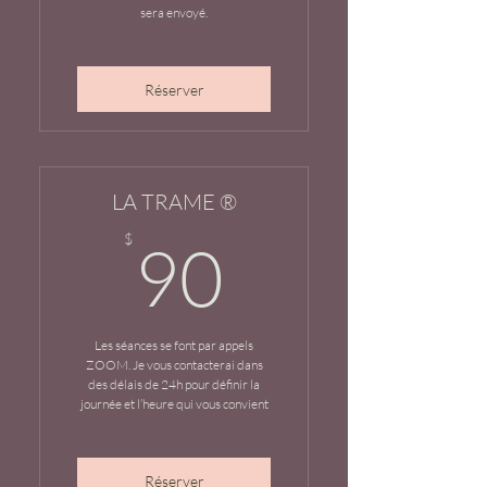
sera envoyé.
Réserver
LA TRAME ®
90$
$
90
Les séances se font par appels
ZOOM. Je vous contacterai dans
des délais de 24h pour définir la
journée et l’heure qui vous convient
Réserver