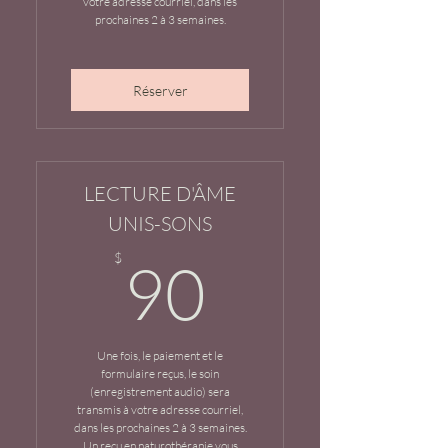
votre adresse courriel, dans les
prochaines 2 à 3 semaines.
Réserver
LECTURE D'ÂME
UNIS-SONS
90$
$
90
Une fois, le paiement et le
formulaire reçus, le soin
(enregistrement audio) sera
transmis à votre adresse courriel,
dans les prochaines 2 à 3 semaines.
Un reçu en naturothérapie vous