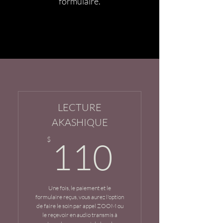
formulaire.
LECTURE
AKASHIQUE
110$
$
110
Une fois, le paiement et le
formulaire reçus, vous aurez l'option
de faire le soin par appel ZOOM ou
le reçevoir en audio transmis à