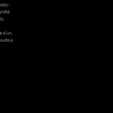
ndez-
nifié
és.
se d'un
suite à