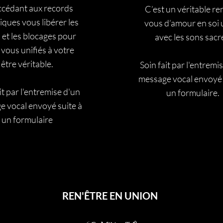
ccédant aux records
C’est un véritable re
ques vous libérer les
vous d’amour en soi u
 et les blocages pour
avec les sons sacr
 vous unifiés à votre
être véritable.
Soin fait par l'entremi
message vocal envoyé 
it par l'entremise d'un
un formulaire.
 vocal envoyé suite à
un formulaire
REN'ÊTRE EN UNION