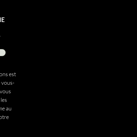
ME
ons est
 vous-
 vous
 les
me au
otre