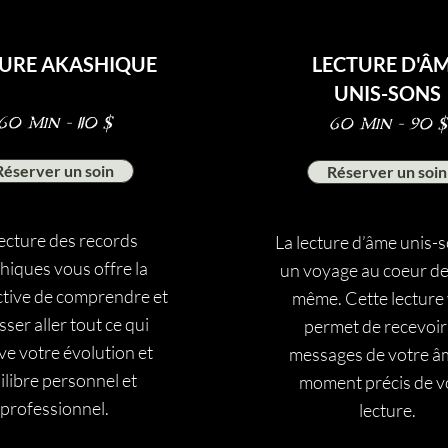
TURE AKASHIQUE
LECTURE D'Â
UNIS-SONS
60 Min - 110 $
60 Min - 90 $
Réserver un soin
Réserver un soin
lecture des records
La lecture d’âme unis-s
hiques vous offre la
un voyage au coeur de
tive de comprendre et
même. Cette lecture
isser aller tout ce qui
permet de recevoir
ve votre évolution et
messages de votre â
ilibre personnel et
moment précis de v
professionnel.
lecture.