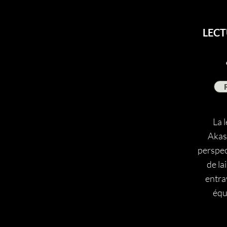
LEC
La 
Akas
perspec
de la
entra
équ