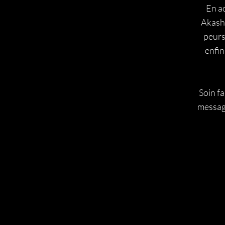
En a
Akashi
peurs
enfin
Soin fa
message